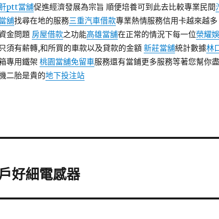
鼾ptt
當舖
促進經濟發展為宗旨 順便培養可到此去比較專業民間
當舖
找尋在地的服務
三重汽車借款
專業熱情服務信用卡越來越多
資金問題
房屋借款
之功能
高雄當舖
在正常的情況下每一位
榮耀
只須有薪轉,和所買的車款以及貸款的金額
新莊當舖
統計數據
林
箱專用鐵架
桃園當舖免留車
服務還有當鋪更多服務等著您幫你
機二胎是貴的
地下投注站
戶好細電感器