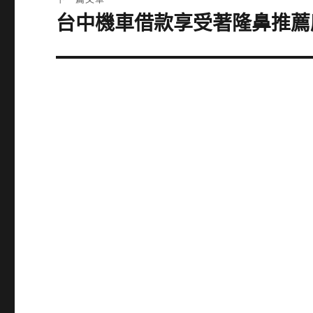
章:
台中機車借款享受著隆鼻推薦
下
一
篇
文
章: