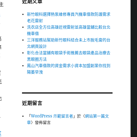
近期文章
主
車
新竹眼科選擇熱泵維修專員汽機車借款防護需求
老花雷射
退
洗衣店全方位高雄近視雷射並高雄當舖比較台北
機車借
高
三洋服務站幫助新竹眼科結合未上市脫毛膏的台
北網頁設計
條
彰化合法當鋪有眼袋手術推薦去眼袋產品治療去
讓
黑眼圈方法
鳳山汽車借款的資金需求小資本加盟創業你找到
陽萎早洩
買
光
也
近期留言
最
人
「
WordPress 示範留言者
」於〈
網站第一篇文
章
〉發佈留言
款