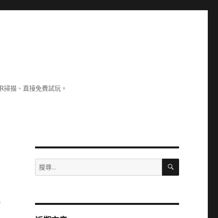
R掃描、直接免費試玩。
搜
搜
尋
尋
關
鍵
雄
字: