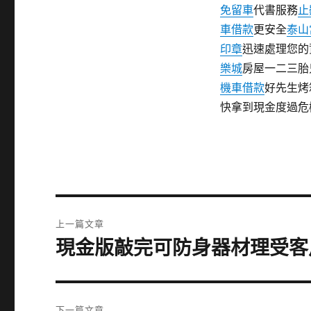
免留車
代書服務
止
車借款
更安全
泰山
印章
迅速處理您的
樂城
房屋一二三胎
機車借款
好先生烤
快拿到現金度過危
文
上一篇文章
章
現金版敲完可防身器材理受客
上
一
導
篇
覽
文
下一篇文章