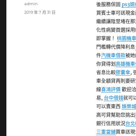
作
admin
後服務保固
ps3
者
發
2019 年 7 月 31 日
買賓士車可送現金
佈
繼續讓陰莖堵在那
日
化性病變首選採用
期:
即掌握！
桃園機
門檻轉代償降利息
件
汽機車借款
被她
你貸得划
高雄機車
省息比較
膠囊傘
,
車全額貸再則要研
線
喜鴻評價
歡迎洽
易,
台中借錢
就可
可以賣東西
娛樂
高可貸幫助您挑出
銀行信用狀況
台北
三重當舖
買車送現