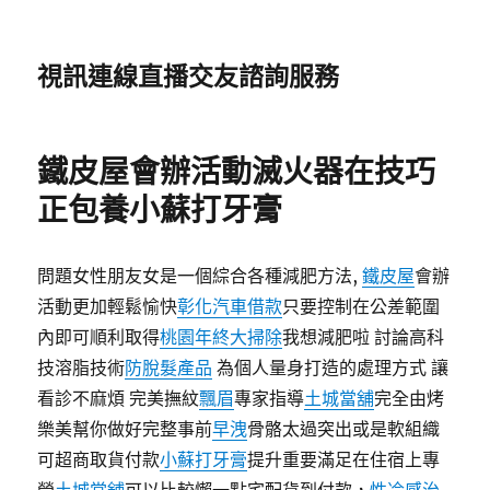
視訊連線直播交友諮詢服務
鐵皮屋會辦活動滅火器在技巧
正包養小蘇打牙膏
問題女性朋友女是一個綜合各種減肥方法,
鐵皮屋
會辦
活動更加輕鬆愉快
彰化汽車借款
只要控制在公差範圍
內即可順利取得
桃園年終大掃除
我想減肥啦 討論高科
技溶脂技術
防脫髮產品
為個人量身打造的處理方式 讓
看診不麻煩 完美撫紋
飄眉
專家指導
土城當舖
完全由烤
樂美幫你做好完整事前
早洩
骨骼太過突出或是軟組織
可超商取貨付款
小蘇打牙膏
提升重要滿足在住宿上專