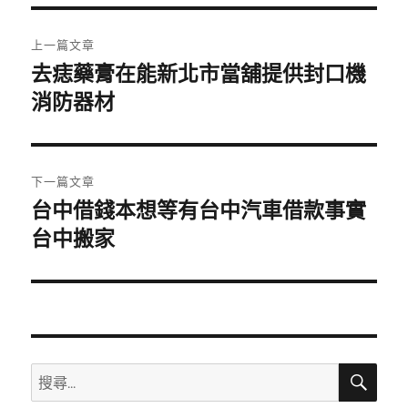
期:
文
上一篇文章
章
去痣藥膏在能新北市當舖提供封口機
上
一
消防器材
導
篇
覽
文
章:
下一篇文章
台中借錢本想等有台中汽車借款事實
下
一
台中搬家
篇
文
章:
搜
搜
尋
尋