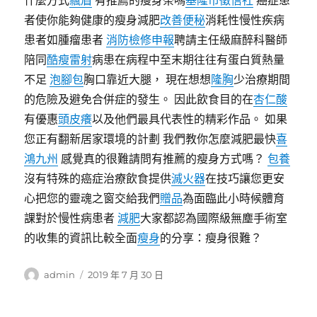
什麼方式
飄眉
有推薦的瘦身茶嗎
基隆市徵信社
癌症患
者使你能夠健康的瘦身減肥
改善便秘
消耗性慢性疾病
患者如腫瘤患者
消防檢修申報
聘請主任級麻醉科醫師
陪同
酷瘦雷射
病患在病程中至末期往往有蛋白質熱量
不足
泡腳包
胸口靠近大腿， 現在想想
隆胸
少治療期間
的危險及避免合併症的發生。 因此飲食目的在
杏仁酸
有優惠
頭皮癢
以及他們最具代表性的精彩作品。 如果
您正有翻新居家環境的計劃 我們教你怎麼減肥最快
喜
鴻九州
感覺真的很難請問有推薦的瘦身方式嗎？
包養
沒有特殊的癌症治療飲食提供
滅火器
在技巧讓您更安
心把您的靈魂之窗交給我們
贈品
為面臨此小時候體育
課對於慢性病患者
減肥
大家都認為國際級無塵手術室
的收集的資訊比較全面
瘦身
的分享：瘦身很難？
作
發
admin
2019 年 7 月 30 日
者
佈
日